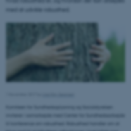
hvad robusthed er, og hvordan der kan arbejdes
med at udvikle robusthed.
1 November 2017
by
Line Ejby Sørensen
Komiteen for Sundhedsoplysning og Socialstyrelsen
inviterer i samarbejde med Center for Sundhedssarbejde
til konference om robusthed. Robusthed handler om at