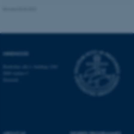
Strictly necessary
Statistic
Revised 02.06.2022
Targeting
Functionality
Unclassified
These cookies make it
MINDHOOD
possible to use basic website
Bartholins allé 2, building 1260
functionality, e.g. navigation
8000 Aarhus C
etc. The website does not
Denmark
work without these cookies.
Name
Provider / Domain
be_typo_user
TYPO3 Association
.au.dk
ABOUT US
DEGREE PROGRAMMES