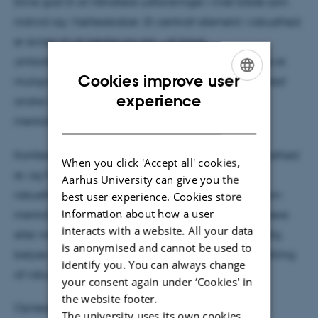
blive god til at håndtere udfordringer i livet både som
individ og i fællesskaber. Et centralt element i robusthed
er evnen til at tænke sig om – at have
omtanke/mentalisere
. Vores evne til at mentalisere er
Cookies improve user
muligvis det vigtigste element i vores interaktion med
ENGLISH
experience
andre mennesker, og har stor betydning for vores
DANISH
mentale sundhed og modstandskraft.
Konferencen vil bidrage med viden om, hvad robusthed
When you click 'Accept all' cookies,
er, og hvordan der kan arbejdes med at udvikle
Aarhus University can give you the
robusthed. På dagen gøres op med forestillingen om
best user experience. Cookies store
information about how a user
mental robusthed som en slags teflon, der gør os mere
interacts with a website. All your data
eller mindre immune over for modgang, og samtidig
is anonymised and cannot be used to
belyse de sociale fællesskabers betydning for udvikling
identify you. You can always change
af robusthed.
your consent again under ‘Cookies' in
the website footer.
Oplægsholdere på dagen vil blandt andet være:
The university uses its own cookies