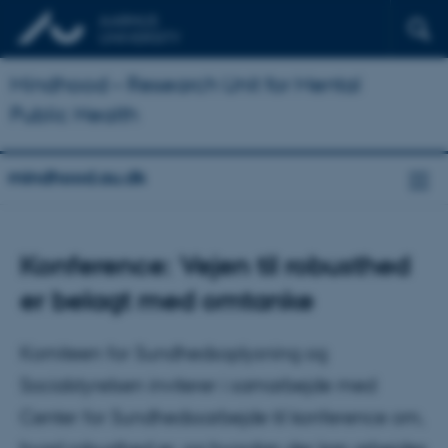
Mindhood – Research Unit for Mental
Public Health
mindhood.au.dk
Konference: Vejen til robusthed
er belagt med omtanke
Komiteen for Sundhedsoplysning og
Socialstyrelsen inviterer i samarbejde med
Center for Sundhedssarbejde til konference om,