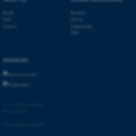
Profile
Bachelor
Staff
Master
Contact
Engineering
PhD
fe_typo_user
Typo3 Association
.au.dk
SPONSORS
©
—
Cookies at au.dk
Privacy Policy
Accessibility Statement